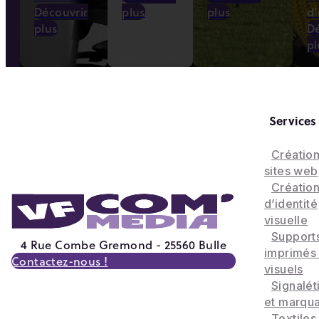
Découvrir
plus
plus
d’
plus
Dé
pl
Services
Créatio
sites web
Créatio
d’identité
visuelle
Support
4 Rue Combe Gremond - 25560 Bulle
imprimés
Contactez-nous !
visuels
Signalét
et marqu
Textiles