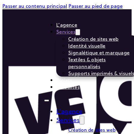
Passer au contenu principal
Passer au pied de page
L’agence
Services
Création de sites web
Identité visuelle
Signalétique et marquage
Textiles & objets
personnalisés
Supports imprimés & visuel
Projets
Actualités
L’agence
Services
Création de sites web