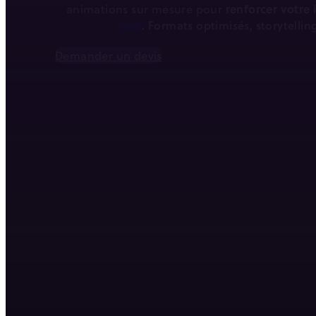
animations sur mesure pour
renforcer votre
web
. Formats optimisés, storytellin
Demander un devis