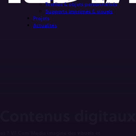
Textiles & objets personnalisés
Supports imprimés & visuels
Projets
Actualités
Contenus digitau
 pas ? VF Com’Media imagine des
visuels
et