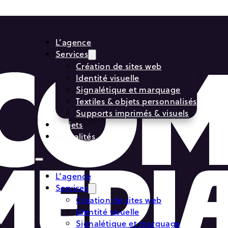
L’agence
Services
Création de sites web
Identité visuelle
Signalétique et marquage
Textiles & objets personnalisés
Supports imprimés & visuels
Projets
Actualités
L’agence
Services
Création de sites web
Identité visuelle
Signalétique et marquage