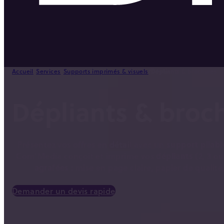
Accueil
/
Services
/
Supports imprimés & visuels
/
Dépliants & brochures
Dépliants & broc
Présentez vos offres en détail avec un
support pliabl
Com’Media conçoit et imprime vos
dépliants
(2, 3 ou
agrafées
: mise en page claire, papier de qualité,
Demander un devis rapide