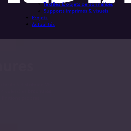
Textiles & objets personnalisés
Supports imprimés & visuels
Projets
Actualités
hures
e
facile à distribuer. VF
 4 volets) et
brochures
 finitions propres.