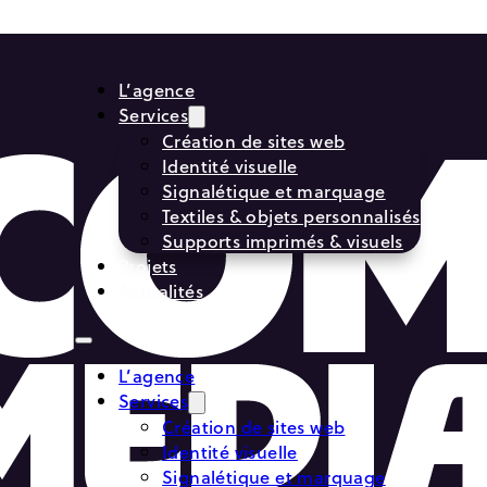
L’agence
Services
Création de sites web
Identité visuelle
Signalétique et marquage
Textiles & objets personnalisés
Supports imprimés & visuels
Projets
Actualités
L’agence
Services
Création de sites web
Identité visuelle
Signalétique et marquage