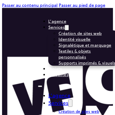
Passer au contenu principal
Passer au pied de page
L’agence
Services
Création de sites web
Identité visuelle
Signalétique et marquage
Textiles & objets
personnalisés
Supports imprimés & visuel
Projets
Actualités
L’agence
Services
Création de sites web