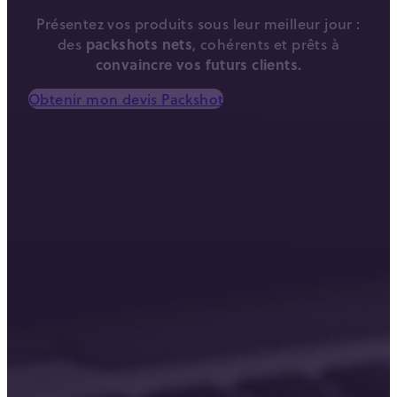
Présentez vos produits sous leur meilleur jour :
des
packshots nets
, cohérents et prêts à
convaincre vos futurs clients.
Obtenir mon devis Packshot