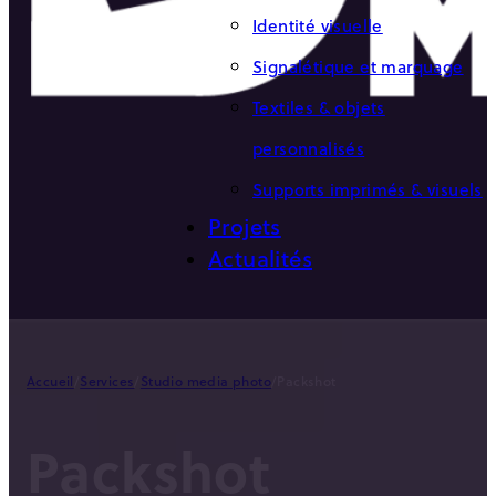
Identité visuelle
Signalétique et marquage
Textiles & objets
personnalisés
Supports imprimés & visuels
Projets
Actualités
Accueil
/
Services
/
Studio media photo
/
Packshot
Packshot