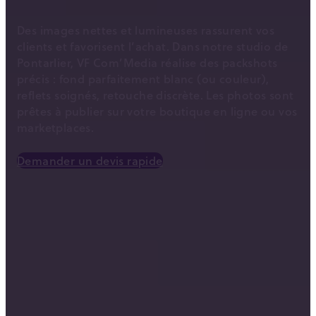
Des images nettes et lumineuses rassurent vos
clients et favorisent l’achat. Dans notre studio de
Pontarlier, VF Com’Media réalise des packshots
précis : fond parfaitement blanc (ou couleur),
reflets soignés, retouche discrète. Les photos sont
prêtes à publier sur votre boutique en ligne ou vos
marketplaces.
Demander un devis rapide