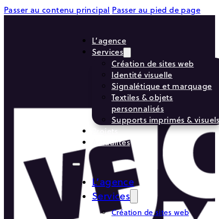
Passer au contenu principal
Passer au pied de page
L’agence
Services
Création de sites web
Identité visuelle
Signalétique et marquage
Textiles & objets
personnalisés
Supports imprimés & visuel
Projets
Actualités
L’agence
Services
Création de sites web