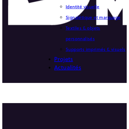
Identité visuelle
Signalétique et marquage
Textiles & objets
personnalisés
Supports imprimés & visuels
Projets
Actualités