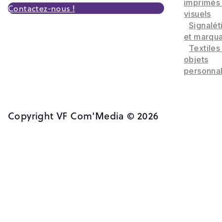
imprimés
Contactez-nous !
visuels
Signalét
et marqu
Textiles
objets
personnal
Copyright VF Com'Media © 2026