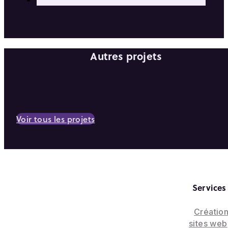
Autres projets
Voir tous les projets
Services
Créatio
sites web