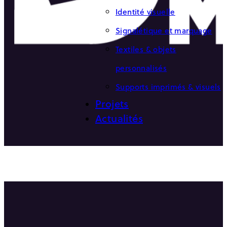
Identité visuelle
Signalétique et marquage
Textiles & objets
personnalisés
Supports imprimés & visuels
Projets
Actualités