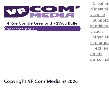
Créatio
d’identité
visuelle
Support
4 Rue Combe Gremond - 25560 Bulle
imprimés
Contactez-nous !
visuels
Signalét
et marqu
Textiles
objets
personnal
Copyright VF Com'Media © 2026