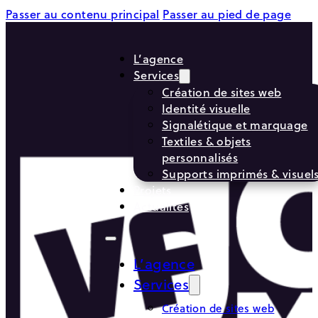
Passer au contenu principal
Passer au pied de page
L’agence
Services
Création de sites web
Identité visuelle
Signalétique et marquage
Textiles & objets
personnalisés
Supports imprimés & visuel
Projets
Actualités
L’agence
Services
Création de sites web