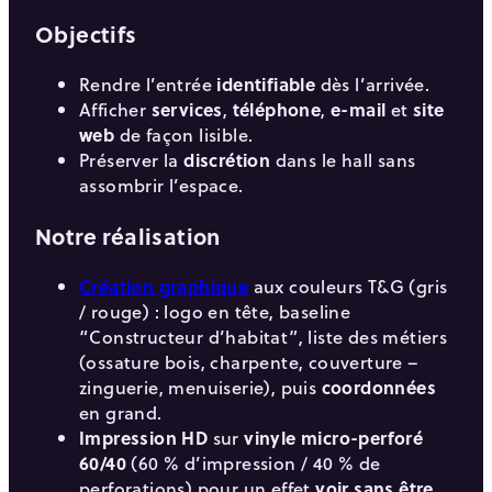
Objectifs
Rendre l’entrée
identifiable
dès l’arrivée.
Afficher
services
,
téléphone
,
e-mail
et
site
web
de façon lisible.
Préserver la
discrétion
dans le hall sans
assombrir l’espace.
Notre réalisation
Création graphique
aux couleurs T&G (gris
/ rouge) : logo en tête, baseline
“Constructeur d’habitat”, liste des métiers
(ossature bois, charpente, couverture –
zinguerie, menuiserie), puis
coordonnées
en grand.
Impression HD
sur
vinyle micro-perforé
60/40
(60 % d’impression / 40 % de
perforations) pour un effet
voir sans être