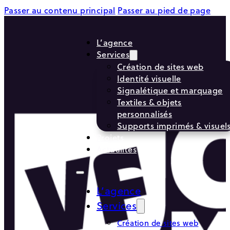
Passer au contenu principal
Passer au pied de page
L’agence
Services
Création de sites web
Identité visuelle
Signalétique et marquage
Textiles & objets
personnalisés
Supports imprimés & visuel
Projets
Actualités
L’agence
Services
Création de sites web