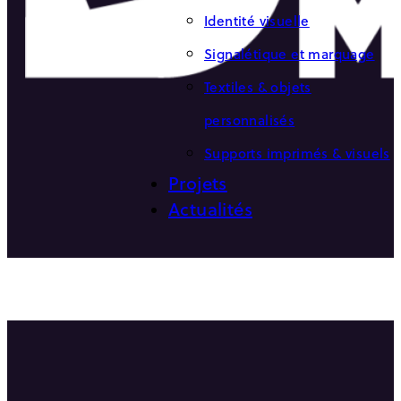
Identité visuelle
Signalétique et marquage
Textiles & objets
personnalisés
Supports imprimés & visuels
Projets
Actualités