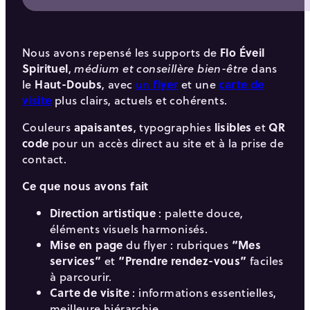
Nous avons repensé les supports de
Flo Éveil
Spirituel
,
dans
médium et conseillère bien-être
le
Haut-Doubs
, avec
un
flyer
et une
carte de
visite
plus clairs, actuels et cohérents.
Couleurs
apaisantes
, typographies
lisibles
et
QR
code
pour un accès direct au site et à la prise de
contact.
Ce que nous avons fait
Direction artistique
: palette douce,
éléments visuels harmonisés.
Mise en page
du flyer : rubriques
“Mes
services”
et
“Prendre rendez-vous”
faciles
à parcourir.
Carte de visite
: informations essentielles,
meilleure hiérarchie.