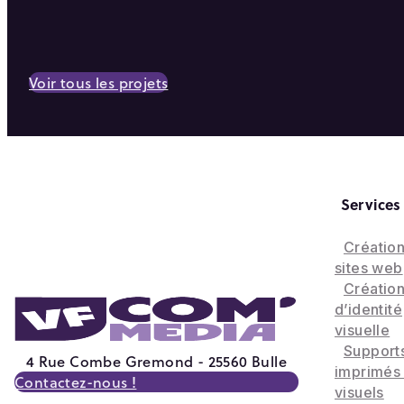
Voir tous les projets
Services
Créatio
sites web
Créatio
d’identité
visuelle
Support
4 Rue Combe Gremond - 25560 Bulle
imprimés
Contactez-nous !
visuels