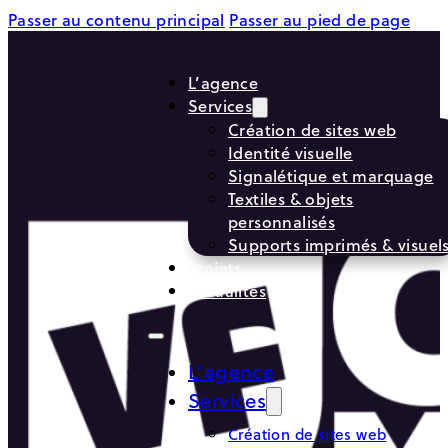
Passer au contenu principal
Passer au pied de page
L’agence
Services
Création de sites web
Identité visuelle
Signalétique et marquage
Textiles & objets
personnalisés
Supports imprimés & visuel
Projets
Actualités
L’agence
Services
Création de sites web