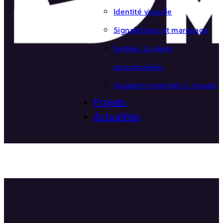
Identité visuelle
Signalétique et marquage
Textiles & objets
personnalisés
Supports imprimés & visuels
Projets
Actualités