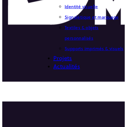
Identité visuelle
Signalétique et marquage
Textiles & objets
personnalisés
Supports imprimés & visuels
Projets
Actualités