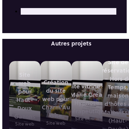
Autres projets
Site de
réservati
Site
– Hors d
Création
web
Site vitrine –
Temps,
du site
pour
Marie Gréa,
maison
web pour
Haut-
Hypnose
d’hôtes 
Charm’Au
Doux
thérapeutique
Malbuiss
Gîte
Gazons
Site vitrine
(Haut-
Site web
Site web
Doubs)