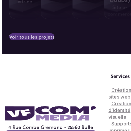
vitrine
Site e-
commerc
Voir tous les projets
Services
Créatio
sites web
Créatio
d’identité
visuelle
Support
4 Rue Combe Gremond - 25560 Bulle
imprimés