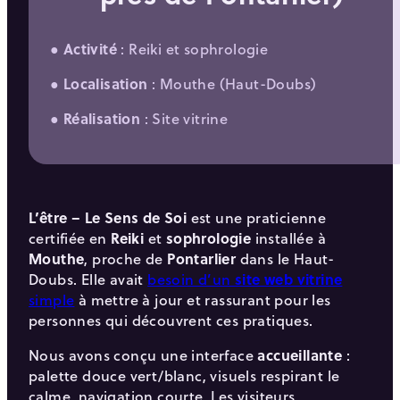
●
Activité
: Reiki et sophrologie
●
Localisation
: Mouthe (Haut-Doubs)
●
Réalisation
: Site vitrine
L’être – Le Sens de Soi
est une praticienne
certifiée en
Reiki
et
sophrologie
installée à
Mouthe
, proche de
Pontarlier
dans le Haut-
Doubs. Elle avait
besoin d’un
site web vitrine
simple
à mettre à jour et rassurant pour les
personnes qui découvrent ces pratiques.
Nous avons conçu une interface
accueillante
:
palette douce vert/blanc, visuels respirant le
calme, navigation courte. Les visiteurs