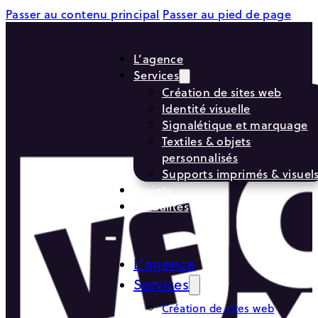
Passer au contenu principal
Passer au pied de page
L’agence
Services
Création de sites web
Identité visuelle
Signalétique et marquage
Textiles & objets
personnalisés
Supports imprimés & visuel
Projets
Actualités
L’agence
Services
Création de sites web