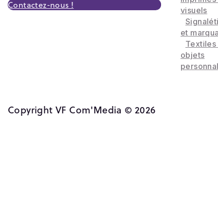
Contactez-nous !
visuels
Signalét
et marqu
Textiles
objets
personnal
Copyright VF Com'Media © 2026