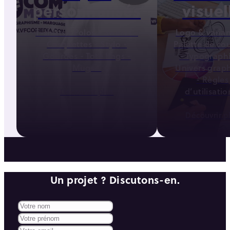
personnalisés
visuel
T-shirts - Polos - Sweats -
Logo & varian
Casquettes - Stylo -
Palette de co
Gourdes - Tote bags -
- Typographi
Mugs...
Univers grap
- Règles
d’utilisation
Découvrir plus
Découvrir p
Un projet ? Discutons-en.