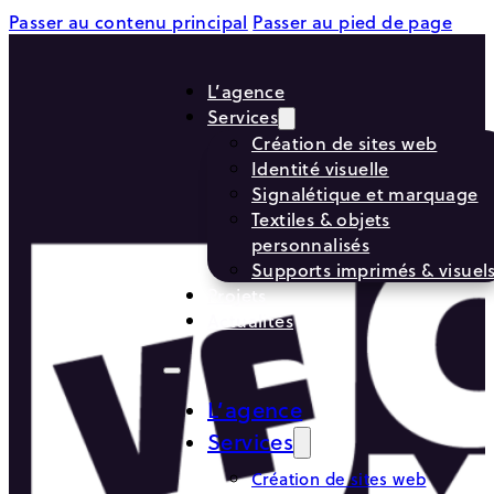
Passer au contenu principal
Passer au pied de page
L’agence
Services
Création de sites web
Identité visuelle
Signalétique et marquage
Textiles & objets
personnalisés
Supports imprimés & visuel
Projets
Actualités
L’agence
Services
Création de sites web