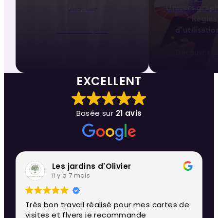
Mugs...
Univers grap
- Règles
d’utilisation
Découvrir plus
Découvrir p
EXCELLENT
Basée sur
21 avis
Les jardins d'Olivier
il y a 7 mois
Très bon travail réalisé pour mes cartes de
visites et flyers je recommande