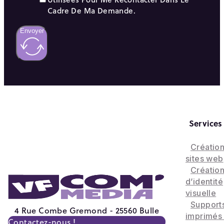
Cadre De Ma Demande.
Envoyer
Services
Créatio
sites web
Créatio
d’identité
visuelle
Support
4 Rue Combe Gremond - 25560 Bulle
imprimés
Contactez-nous !