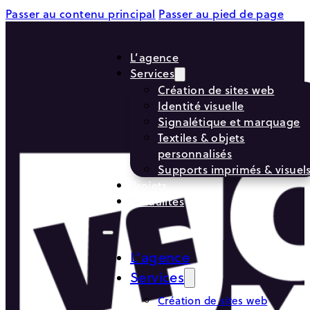
Passer au contenu principal
Passer au pied de page
L’agence
Services
Création de sites web
Identité visuelle
Signalétique et marquage
Textiles & objets
personnalisés
Supports imprimés & visuel
Projets
Actualités
L’agence
Services
Création de sites web