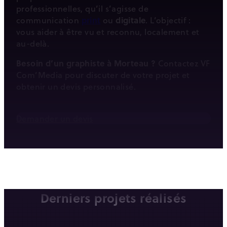
professionnelles, qu’il s’agisse de
communication
print
ou
digitale
. L’objectif :
vous aider à être vu et reconnu, localement et
au-delà.
Besoin d’un graphiste à Morteau ?
Contactez VF
Com’Media pour discuter de votre projet et
obtenir un devis personnalisé.
Demander un devis
Derniers projets réalisés