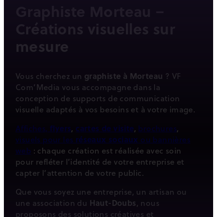
Graphiste Morteau –
Créations visuelles sur
mesure
Vous cherchez un
graphiste à Morteau
? VF
Com’Media vous accompagne dans la
conception de supports de communication
visuelle adaptés à vos besoins et à votre image.
Affiches,
flyers
,
cartes de visite
,
brochures
,
visuels pour les
réseaux sociaux
ou bannières
web
: chaque création est réalisée avec soin
pour refléter l’identité de votre entreprise et
capter l’attention de votre public.
Que vous soyez une entreprise, un artisan ou
une association du
Haut-Doubs
, nous
proposons des solutions créatives et