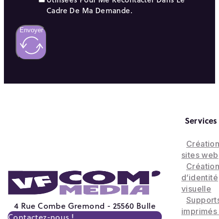
Cadre De Ma Demande.
Envoyer
Services
Créatio
sites web
Créatio
d’identité
visuelle
Support
4 Rue Combe Gremond - 25560 Bulle
imprimés
Contactez-nous !