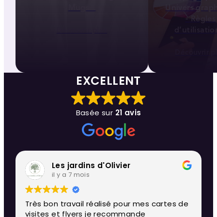
Mugs...
Univers grap
- Règles
d’utilisation
Découvrir plus
Découvrir p
EXCELLENT
Basée sur
21 avis
Les jardins d'Olivier
il y a 7 mois
Très bon travail réalisé pour mes cartes de
visites et flyers je recommande