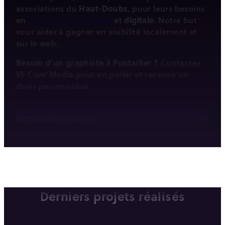
associations du
Haut-Doubs
, pour leurs besoins
en
communication
print
et
digitale
. Notre but :
vous aider à gagner en visibilité localement et
sur le web.
Besoin d’un graphiste à Pontarlier ?
Contactez
VF Com’Media pour en parler et recevoir un
devis personnalisé.
Demander un devis
Derniers projets réalisés