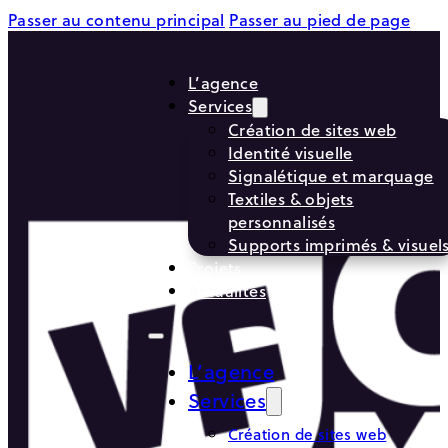
Passer au contenu principal
Passer au pied de page
L’agence
Services
Création de sites web
Identité visuelle
Signalétique et marquage
Textiles & objets
personnalisés
Supports imprimés & visuel
Projets
Actualités
L’agence
Services
Création de sites web