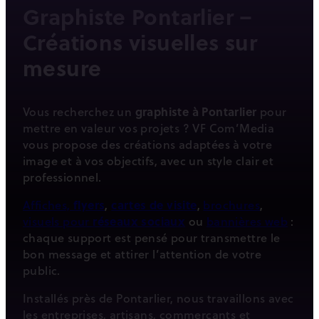
Graphiste Pontarlier –
Créations visuelles sur
mesure
Vous recherchez un
graphiste à Pontarlier
pour
mettre en valeur vos projets ? VF Com’Media
vous propose des créations adaptées à votre
image et à vos objectifs, avec un style clair et
professionnel.
Affiches,
flyers
,
cartes de visite
,
brochures
,
visuels pour
réseaux sociaux
ou
bannières web
:
chaque support est pensé pour transmettre le
bon message et attirer l’attention de votre
public.
Installés près de Pontarlier, nous travaillons avec
les entreprises, artisans, commerçants et