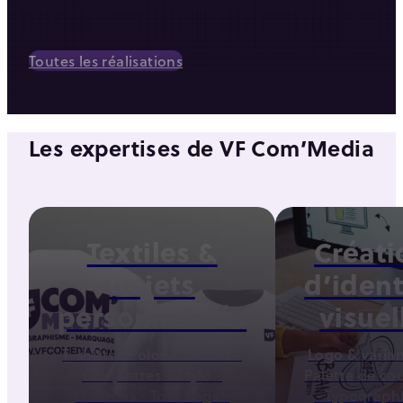
Toutes les réalisations
Les expertises de VF Com’Media
Textiles &
Créati
objets
d’ident
personnalisés
visuel
T-shirts - Polos - Sweats -
Logo & varian
Casquettes - Stylo -
Palette de co
Gourdes - Tote bags -
- Typographi